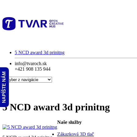
5 NCD award 3d prinitng
info@tvaroch.sk
+421 908 135 944
NAPÍŠTE NÁM
5 NCD award 3d prinitng
Naše služby
Zákazková 3D tlač