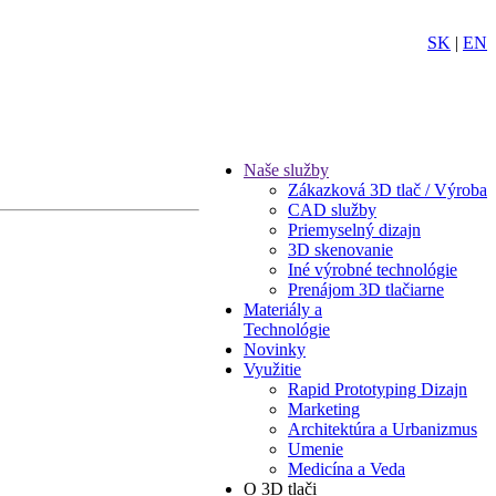
SK
|
EN
Naše služby
Zákazková 3D tlač / Výroba
CAD služby
Priemyselný dizajn
3D skenovanie
Iné výrobné technológie
Prenájom 3D tlačiarne
Materiály a
Technológie
Novinky
Využitie
Rapid Prototyping Dizajn
Marketing
Architektúra a Urbanizmus
Umenie
Medicína a Veda
O 3D tlači