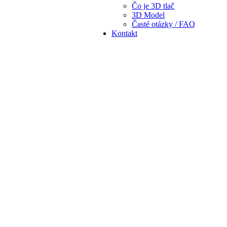
Čo je 3D tlač
3D Model
Časté otázky / FAQ
Kontakt