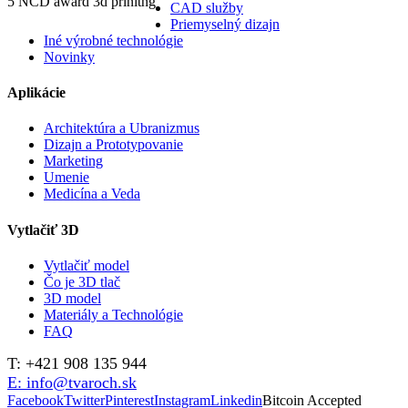
5 NCD award 3d prinitng
CAD služby
Priemyselný dizajn
Iné výrobné technológie
Novinky
Aplikácie
Architektúra a Ubranizmus
Dizajn a Prototypovanie
Marketing
Umenie
Medicína a Veda
Vytlačiť 3D
Vytlačiť model
Čo je 3D tlač
3D model
Materiály a Technológie
FAQ
T: +421 908 135 944
E: info@tvaroch.sk
Facebook
Twitter
Pinterest
Instagram
Linkedin
Bitcoin Accepted