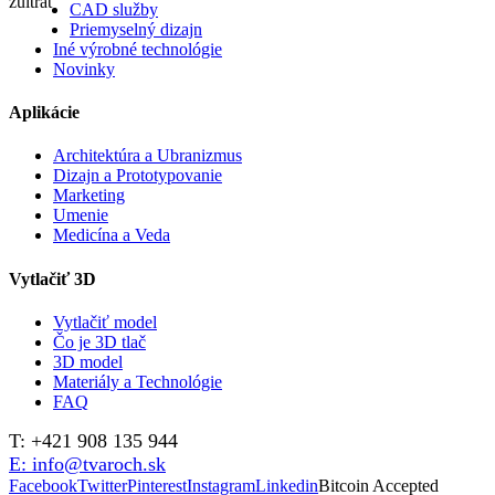
zultrat
CAD služby
Priemyselný dizajn
Iné výrobné technológie
Novinky
Aplikácie
Architektúra a Ubranizmus
Dizajn a Prototypovanie
Marketing
Umenie
Medicína a Veda
Vytlačiť 3D
Vytlačiť model
Čo je 3D tlač
3D model
Materiály a Technológie
FAQ
T: +421 908 135 944
E: info@tvaroch.sk
Facebook
Twitter
Pinterest
Instagram
Linkedin
Bitcoin Accepted