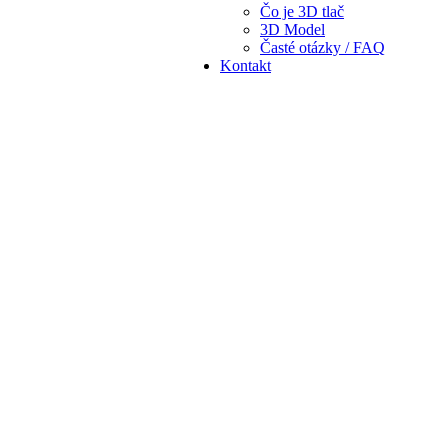
Čo je 3D tlač
3D Model
Časté otázky / FAQ
Kontakt