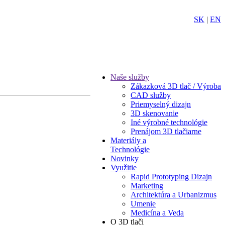
SK
|
EN
Naše služby
Zákazková 3D tlač / Výroba
CAD služby
Priemyselný dizajn
3D skenovanie
Iné výrobné technológie
Prenájom 3D tlačiarne
Materiály a
Technológie
Novinky
Využitie
Rapid Prototyping Dizajn
Marketing
Architektúra a Urbanizmus
Umenie
Medicína a Veda
O 3D tlači