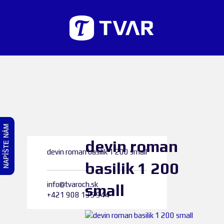
NAPÍŠTE NÁM
devin roman
devin roman basilik 1 200 small
basilik 1 200
info@tvaroch.sk
small
+421 908 135 944