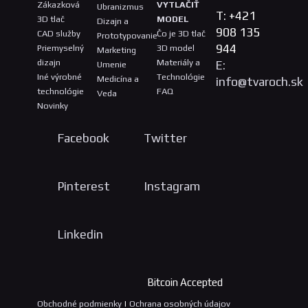
Zákazková
VYTLAČIŤ
Ubranizmus
T: +421
3D tlač
MODEL
Dizajn a
908 135
CAD služby
Čo je 3D tlač
Prototypovanie
944
Priemyselný
3D model
Marketing
dizajn
Materiály a
E:
Umenie
Iné výrobné
Technológie
Medicína a
info@tvaroch.sk
technológie
FAQ
Veda
Novinky
Facebook
Twitter
Pinterest
Instagram
Linkedin
Bitcoin Accepted
Obchodné podmienky
Ochrana osobných údajov
|