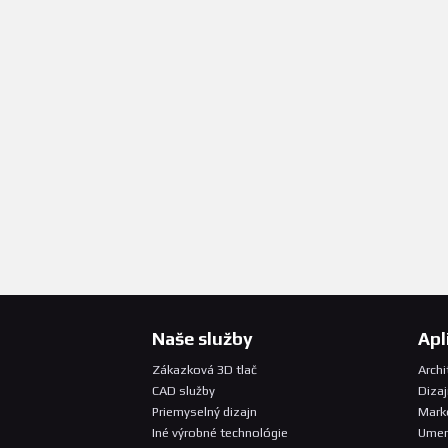
Naše služby
Apl
Zákazková 3D tlač
Archi
CAD služby
Dizaj
Priemyselný dizajn
Mark
Iné výrobné technológie
Umen