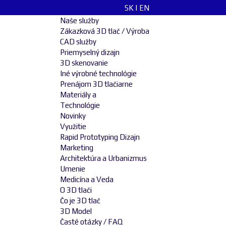
SK
|
EN
Naše služby
Zákazková 3D tlač / Výroba
CAD služby
Priemyselný dizajn
3D skenovanie
Iné výrobné technológie
Prenájom 3D tlačiarne
Materiály a
Technológie
Novinky
Využitie
Rapid Prototyping Dizajn
Marketing
Architektúra a Urbanizmus
Umenie
Medicína a Veda
O 3D tlači
Čo je 3D tlač
3D Model
Časté otázky / FAQ