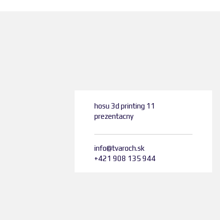
hosu 3d printing 11
prezentacny
info@tvaroch.sk
+421 908 135 944