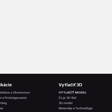
ikácie
Vytlačiť 3D
tektúra a Ubranizmus
VYTLAČIŤ MODEL
n a Prototypovanie
Čo je 3D tlač
eting
3D model
ie
Materiály a Technológie