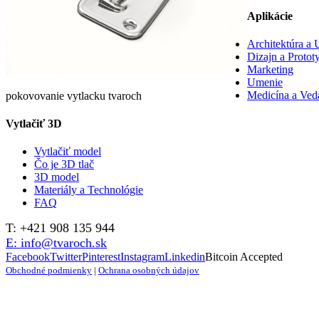
Aplikácie
Architektúra a
Dizajn a Protot
Marketing
Umenie
Medicína a Ved
pokovovanie vytlacku tvaroch
Vytlačiť 3D
Vytlačiť model
Čo je 3D tlač
3D model
Materiály a Technológie
FAQ
T: +421 908 135 944
E: info@tvaroch.sk
Facebook
Twitter
Pinterest
Instagram
Linkedin
Bitcoin Accepted
Obchodné podmienky
|
Ochrana osobných údajov