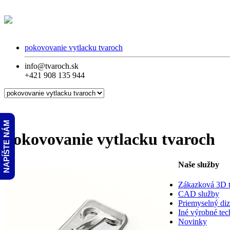
pokovovanie vytlacku tvaroch
info@tvaroch.sk
+421 908 135 944
NAPÍŠTE NÁM
pokovovanie vytlacku tvaroch
Naše služby
Zákazková 3D t
CAD služby
Priemyselný diz
Iné výrobné tec
Novinky