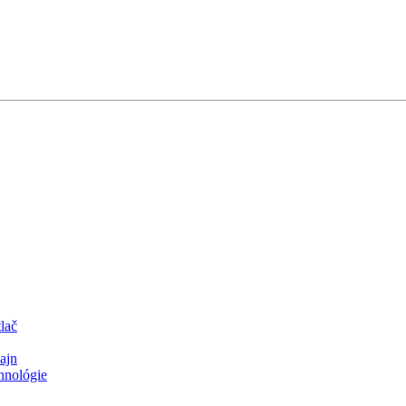
lač
ajn
hnológie