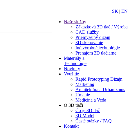
SK
|
EN
Naše služby
Zákazková 3D tlač / Výroba
CAD služby
Priemyselný dizajn
3D skenovanie
Iné výrobné technológie
Prenájom 3D tlačiarne
Materiály a
Technológie
Novinky
Využitie
Rapid Prototyping Dizajn
Marketing
Architektúra a Urbanizmus
Umenie
Medicína a Veda
O 3D tlači
Čo je 3D tlač
3D Model
Časté otázky / FAQ
Kontakt