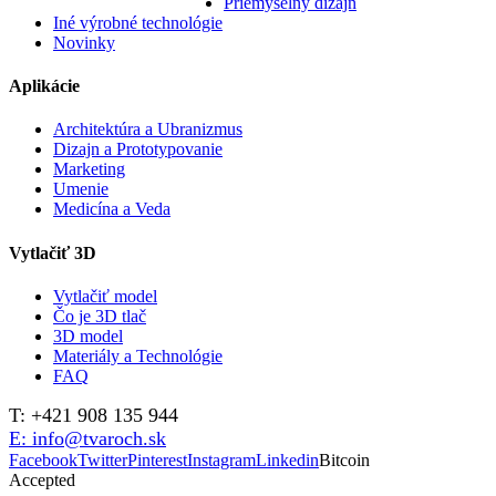
Priemyselný dizajn
Iné výrobné technológie
Novinky
Aplikácie
Architektúra a Ubranizmus
Dizajn a Prototypovanie
Marketing
Umenie
Medicína a Veda
Vytlačiť 3D
Vytlačiť model
Čo je 3D tlač
3D model
Materiály a Technológie
FAQ
T: +421 908 135 944
E: info@tvaroch.sk
Facebook
Twitter
Pinterest
Instagram
Linkedin
Bitcoin
Accepted