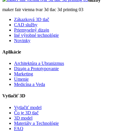
služby
maker fair vienna tvar 3d tlac 3d printing 03
Zákazková 3D tlač
CAD služby
Priemyselný dizajn
Iné výrobné technológie
Novinky
Aplikácie
Architektúra a Ubranizmus
Dizajn a Prototypovanie
Marketing
Umenie
Medicína a Veda
Vytlačiť 3D
Vytlačiť model
Čo je 3D tlač
3D model
Materiály a Technológie
FAQ