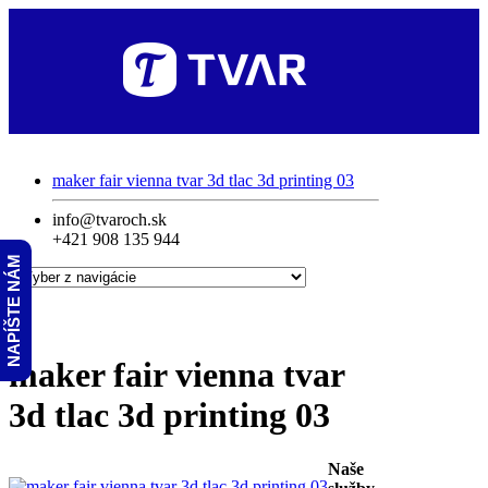
maker fair vienna tvar 3d tlac 3d printing 03
info@tvaroch.sk
+421 908 135 944
NAPÍŠTE NÁM
maker fair vienna tvar
3d tlac 3d printing 03
Naše