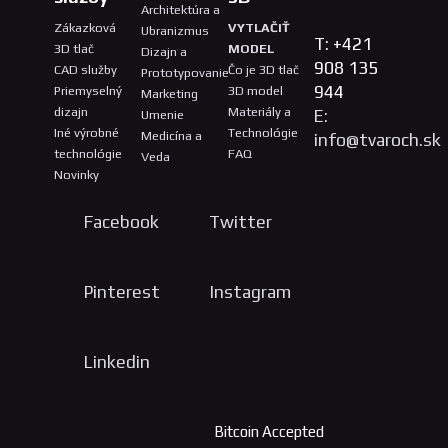
Architektúra a
Zákazková
VYTLAČIŤ
Ubranizmus
T: +421
3D tlač
MODEL
Dizajn a
908 135
CAD služby
Čo je 3D tlač
Prototypovanie
944
Priemyselný
3D model
Marketing
dizajn
Materiály a
E:
Umenie
Iné výrobné
Technológie
Medicína a
info@tvaroch.sk
technológie
FAQ
Veda
Novinky
Facebook
Twitter
Pinterest
Instagram
Linkedin
Bitcoin Accepted