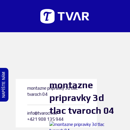
NAPÍŠTE NÁM
montazne
montazne pripravky 3d tlac
tvaroch 04
pripravky 3d
tlac tvaroch 04
info@tvaroch.sk
+421 908 135 944