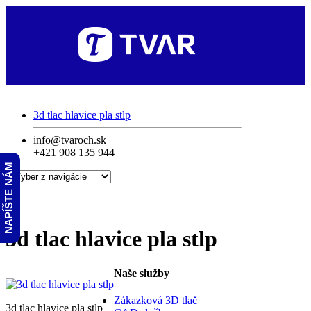
3d tlac hlavice pla stlp
info@tvaroch.sk
+421 908 135 944
NAPÍŠTE NÁM
3d tlac hlavice pla stlp
Naše služby
Zákazková 3D tlač
3d tlac hlavice pla stlp