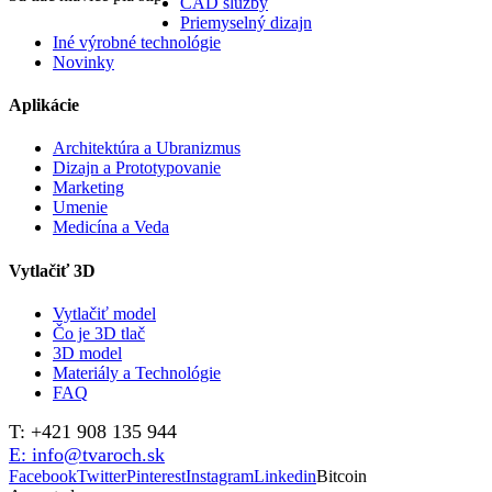
CAD služby
Priemyselný dizajn
Iné výrobné technológie
Novinky
Aplikácie
Architektúra a Ubranizmus
Dizajn a Prototypovanie
Marketing
Umenie
Medicína a Veda
Vytlačiť 3D
Vytlačiť model
Čo je 3D tlač
3D model
Materiály a Technológie
FAQ
T: +421 908 135 944
E: info@tvaroch.sk
Facebook
Twitter
Pinterest
Instagram
Linkedin
Bitcoin