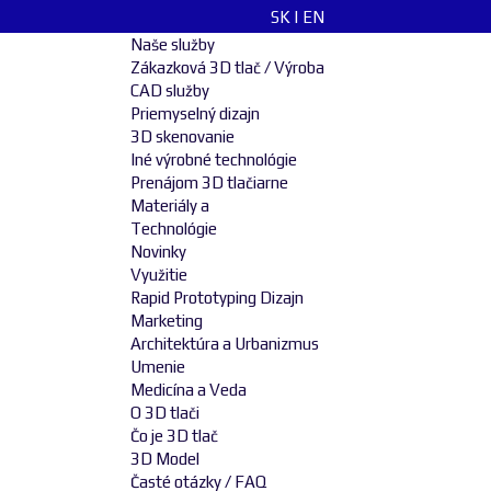
SK
|
EN
Naše služby
Zákazková 3D tlač / Výroba
CAD služby
Priemyselný dizajn
3D skenovanie
Iné výrobné technológie
Prenájom 3D tlačiarne
Materiály a
Technológie
Novinky
Využitie
Rapid Prototyping Dizajn
Marketing
Architektúra a Urbanizmus
Umenie
Medicína a Veda
O 3D tlači
Čo je 3D tlač
3D Model
Časté otázky / FAQ