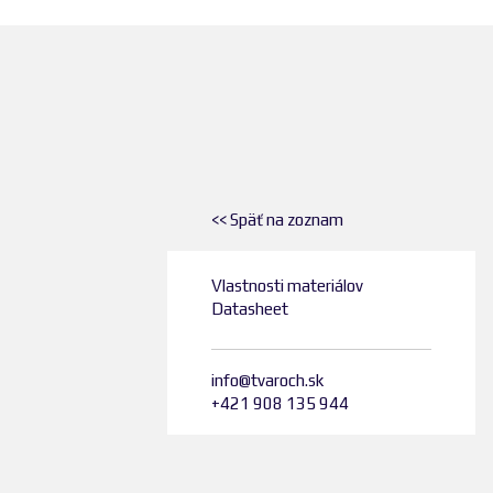
<< Späť na zoznam
Vlastnosti materiálov
Datasheet
info@tvaroch.sk
+421 908 135 944